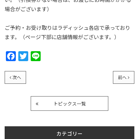
場合がございます）
ご予約・お受け取りはラディッシュ各店で承っており
ます。（ページ下部に店舗情報がございます。）
F
T
Li
a
w
n
c
itt
e
次へ
前へ
e
er
b
o
トピックス一覧
o
k
カテゴリー