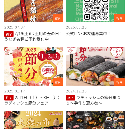
総合
総合
2025.07.07
2025.05.26
7/19(土)は 土用の丑の日！
公式LINEお友達募集中！
終了
うなぎ各種ご予約受付中
総合
総合
2025.01.17
2024.12.26
2月1日（土）～3日（月）
ラディッシュの節分まつ
終了
終了
ラディッシュ節分フェア
り〜手作り恵方巻〜