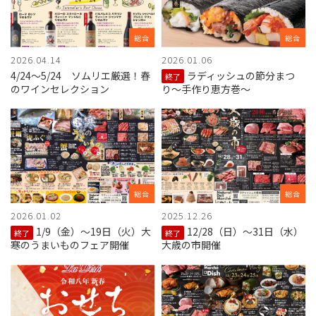
総合
総合
2026.04.14
2026.01.06
4/24～5/24 ソムリエ厳選！春
ラディッシュの節分まつ
終了
のワインセレクション
り〜手作り恵方巻〜
総合
総合
2026.01.02
2025.12.26
1/9（金）～19日（火）大
12/28（日）～31日（水）
終了
終了
寒のうまいものフェア開催
大歳の市開催