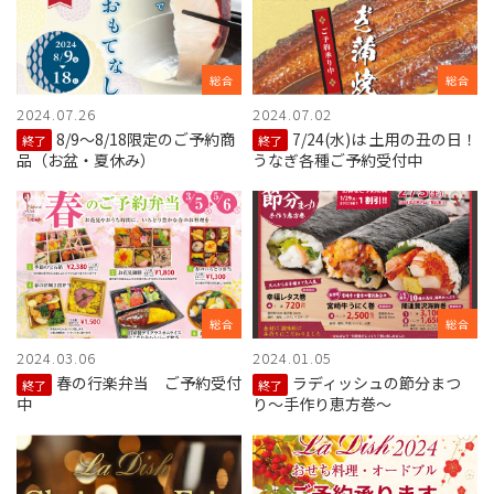
総合
総合
2024.07.26
2024.07.02
8/9～8/18限定のご予約商
7/24(水)は 土用の丑の日！
終了
終了
品（お盆・夏休み）
うなぎ各種ご予約受付中
総合
総合
2024.03.06
2024.01.05
春の行楽弁当 ご予約受付
ラディッシュの節分まつ
終了
終了
中
り〜手作り恵方巻〜