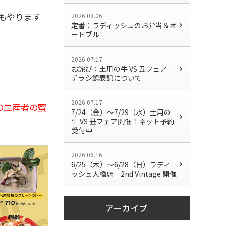
チもやります
2026.08.06
定番：ラディッシュのお弁当＆オ
ードブル
2026.07.17
お詫び：土用の牛 VS 丑フェア
チラシ誤表記について
2026.07.17
の生産者の蜜
7/24（金）〜7/29（水）土用の
牛 VS 丑フェア開催！ネット予約
受付中
2026.06.16
6/25（木）～6/28（日）ラディ
ッシュ大橋店 2nd Vintage 開催
アーカイブ