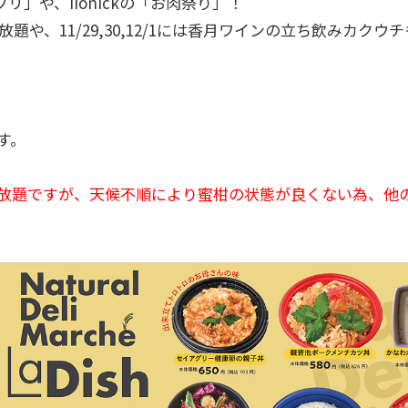
」や、iionickの「お肉祭り」！
や、11/29,30,12/1には香月ワインの立ち飲みカクウ
す。
放題ですが、天候不順により蜜柑の状態が良くない為、他