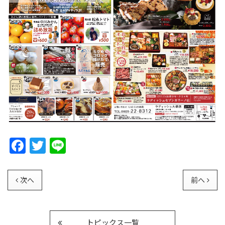
F
T
Li
a
w
n
c
itt
e
次へ
前へ
e
er
b
トピックス一覧