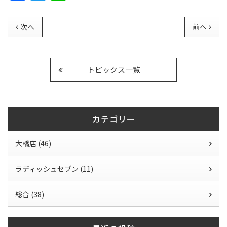
a
w
n
c
itt
e
次へ
前へ
e
er
b
o
トピックス一覧
o
k
カテゴリー
大橋店 (46)
ラディッシュセブン (11)
総合 (38)