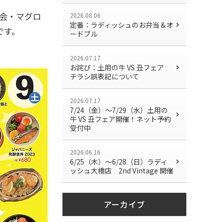
会・マグロ
2026.08.06
定番：ラディッシュのお弁当＆オ
です。
ードブル
2026.07.17
お詫び：土用の牛 VS 丑フェア
チラシ誤表記について
2026.07.17
7/24（金）〜7/29（水）土用の
牛 VS 丑フェア開催！ネット予約
受付中
2026.06.16
6/25（木）～6/28（日）ラディ
ッシュ大橋店 2nd Vintage 開催
アーカイブ