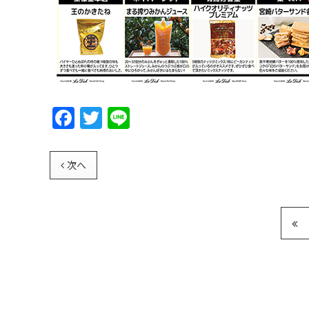
F
T
Li
a
w
n
c
itt
e
次へ
e
er
b
o
o
k