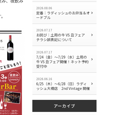
飲み、夜飲み
2026.08.06
定番：ラディッシュのお弁当＆オ
す。
ードブル
2026.07.17
お詫び：土用の牛 VS 丑フェア
チラシ誤表記について
2026.07.17
7/24（金）〜7/29（水）土用の
牛 VS 丑フェア開催！ネット予約
受付中
2026.06.16
6/25（木）～6/28（日）ラディ
ッシュ大橋店 2nd Vintage 開催
アーカイブ