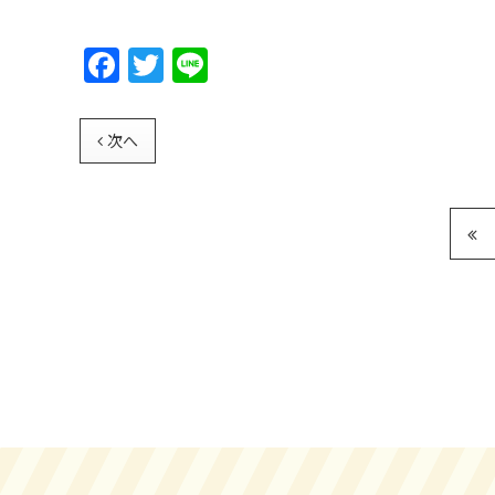
F
T
Li
a
w
n
c
itt
e
次へ
e
er
b
o
o
k